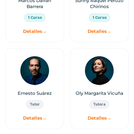
Marcos Dafran
Sunny Raquel Perozo
Barrera
Chirinos
1 Curso
1 Curso
Detalles
→
Detalles
→
Ernesto Suárez
Oly Margarita Vicuña
Tutor
Tutora
Detalles
→
Detalles
→