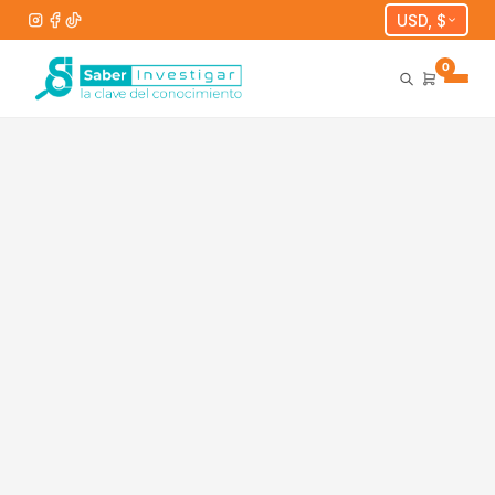
USD, $
0