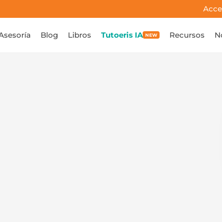
Acce
Asesoría
Blog
Libros
Tutoeris IA
Recursos
N
NEW