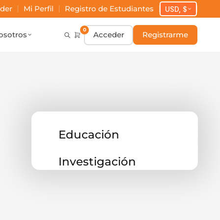
der
Mi Perfil
Registro de Estudiantes
USD, $
0
osotros
Acceder
Registrarme
Educación
Investigación