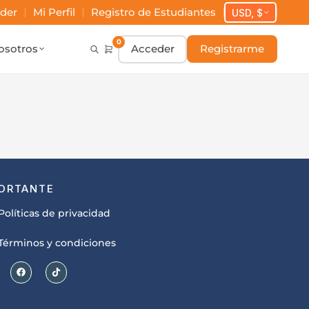
der
Mi Perfil
Registro de Estudiantes
USD, $
0
osotros
Acceder
Registrarme
ORTANTE
Políticas de privacidad
Términos y condiciones