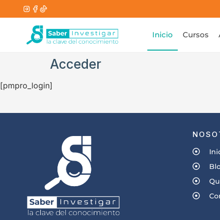
Inicio
Cursos
Acceder
[pmpro_login]
NOSO
Ini
Bl
Qu
Co