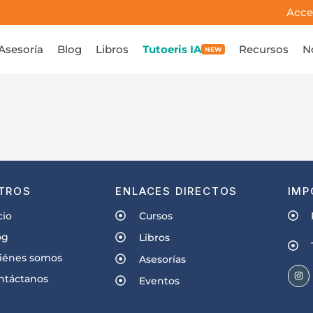
Acce
Asesoría
Blog
Libros
Tutoeris IA
Recursos
N
NEW
TROS
ENLACES DIRECTOS
IMP
cio
Cursos
og
Libros
iénes somos
Asesorías
ntáctanos
Eventos