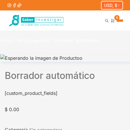
USD, $
0
/
/ Borrador automático
Inicio
Sin categorizar
Borrador automático
[custom_product_fields]
$
0.00
Categoría
Sin categorizar