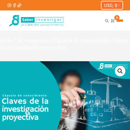
USD, $
0
/
/ Cápsula de conocimiento: Claves
Inicio
Sin categorizar
de la investigación proyectiva