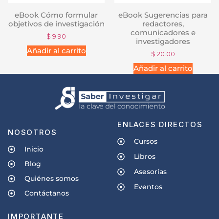
eBook Cómo formular
eBook Sugerencias para
objetivos de investigación
redactores,
comunicadores e
$
9.90
investigadores
Añadir al carrito
$
20.00
Añadir al carrito
ENLACES DIRECTOS
NOSOTROS
Cursos
Inicio
Libros
Blog
Asesorías
Quiénes somos
Eventos
Contáctanos
IMPORTANTE