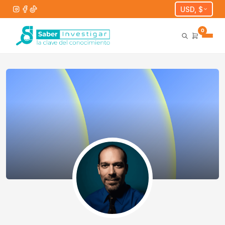
USD, $
0