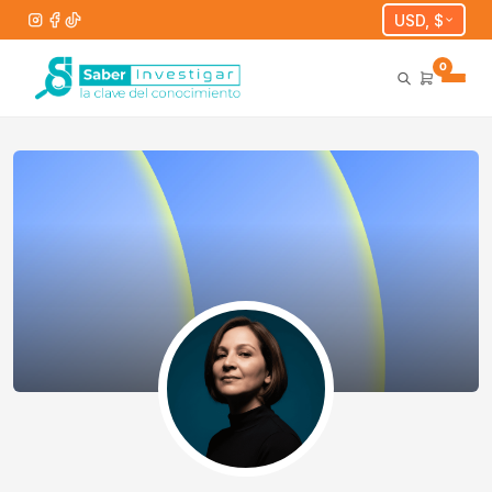
USD, $
0