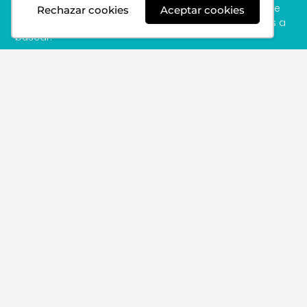
El contexto aporta elementos esenciales en el cual se
Rechazar cookies
Aceptar cookies
enmarca la investigación y pueden guiar los tópicos a
buscar.