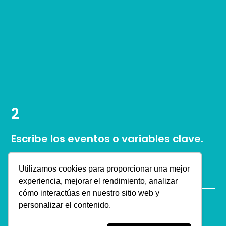
2
Escribe los eventos o variables clave.
Los eventos de estudio son las variables que estas
estudiando en la investigación. Pueden ser varias.
Utilizamos cookies para proporcionar una mejor
experiencia, mejorar el rendimiento, analizar
4
cómo interactúas en nuestro sitio web y
personalizar el contenido.
Especifica el país para el contexto.