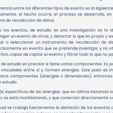
encia entre los diferentes tipos de evento es la siguiente
namente, el hecho ocurre, el proceso se desarrolla, en 
ma de recolección de datos.
o los eventos, de estudio es una investigación es la i
guir un evento de otros, y detectar lo que es propio y exc
ir o seleccionar un instrumento de recolección de da
isamente en evento que se pretende investigar y no otr
ivo, capaz de captar el evento y filtrar todo lo que no p
 de estudio es precisar si tiene varios componentes. Es p
n vinculadas entre sí y formen sinergias. Este paso es 
ar estos componentes (sinergias o dimensiones), entonce
e estudio.
 específicos de las sinergias, que en última instancia s
o se está manifestando, y que conectan directamente co
cual se trabaja fuertemente la definición de los eventos