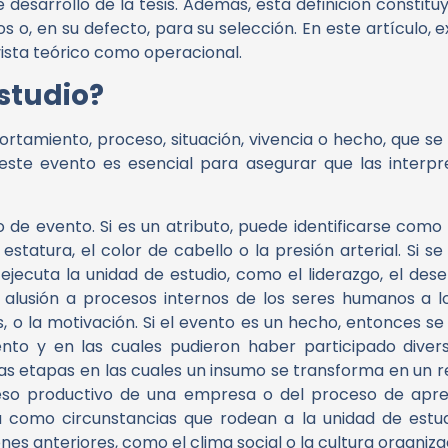
desarrollo de la tesis. Además, esta definición constitu
s o, en su defecto, para su selección. En este artículo,
ista teórico como operacional.
studio?
ortamiento, proceso, situación, vivencia o hecho, que s
 este evento es esencial para asegurar que las interp
po de evento. Si es un
atributo
, puede identificarse como
statura, el color de cabello o la presión arterial. Si s
 ejecuta la unidad de estudio, como el liderazgo, el des
rá alusión a procesos internos de los seres humanos a 
, o la motivación. Si el evento es un
hecho
, entonces se
to y en las cuales pudieron haber participado divers
as etapas en las cuales un insumo se transforma en un re
ceso productivo de una empresa o del proceso de apre
 como circunstancias que rodean a la unidad de estud
ones anteriores, como el clima social o la cultura organiza