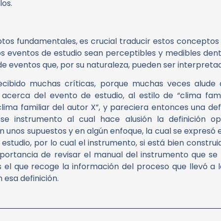
los.
ptos fundamentales, es crucial traducir estos conceptos
s eventos de estudio sean perceptibles y medibles dentr
e eventos que, por su naturaleza, pueden ser interpreta
recibido muchas críticas, porque muchas veces alude
n acerca del evento de estudio, al estilo de “clima fa
lima familiar del autor X”, y pareciera entonces una def
se instrumento al cual hace alusión la definición op
en unos supuestos y en algún enfoque, la cual se expresó 
e estudio, por lo cual el instrumento, si está bien constru
ortancia de revisar el manual del instrumento que se e
el que recoge la información del proceso que llevó a la
 esa definición.