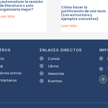
¿automatizar la revisión
de literatura o solo
Cómo hacer la
organizarla mejor?
justificación de una tesis
(con estructura y
Leer Más
ejemplos concretos)
Leer Más
TROS
ENLACES DIRECTOS
IMP
cio
Cursos
og
Libros
iénes somos
Asesorías
ntáctanos
Eventos