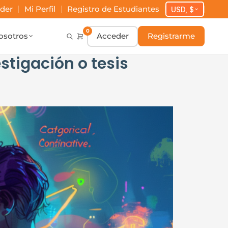
der
Mi Perfil
Registro de Estudiantes
USD, $
0
osotros
Acceder
Registrarme
stigación o tesis