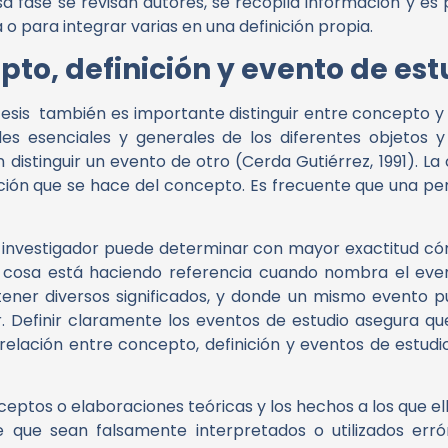
fase se revisan autores, se recopila información y es p
o para integrar varias en una definición propia.
pto, definición y evento de est
 tesis también es importante distinguir entre concepto 
s esenciales y generales de los diferentes objetos y
distinguir un evento de otro (Cerda Gutiérrez, 1991). La
lización que se hace del concepto. Es frecuente que una 
l investigador puede determinar con mayor exactitud có
 cosa está haciendo referencia cuando nombra el event
ner diversos significados, y donde un mismo evento p
r. Definir claramente los eventos de estudio asegura qu
lación entre concepto, definición y eventos de estudi
eptos o elaboraciones teóricas y los hechos a los que el
de que sean falsamente interpretados o utilizados er