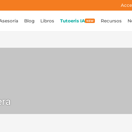
Acce
Asesoría
Blog
Libros
Tutoeris IA
Recursos
N
NEW
era