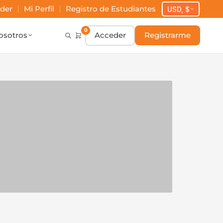
der
Mi Perfil
Registro de Estudiantes
USD, $
0
osotros
Acceder
Registrarme