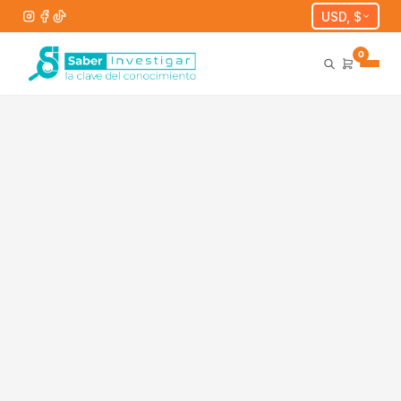
USD, $
0