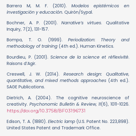
Barrera M, M. F. (2010).
Modelos epistémicos en
investigación y educación.
Quirón/Sypal.
Bochner, A. P. (2001).
Narrative’s virtues
. Qualitative
Inquiry, 7(2), 131-157.
Bompa, T. O. (1999).
Periodization: Theory and
methodology of training
(4th ed.). Human Kinetics.
Bourdieu, P. (2001).
Science de la science et réflexivité
.
Raisons d’Agir.
Creswell, J. W. (2014).
Research design: Qualitative,
quantitative, and mixed methods approaches
(4th ed.).
SAGE Publications.
Dietrich, A. (2004). The cognitive neuroscience of
creativity.
Psychonomic Bulletin & Review, 11
(6), 1011-1026.
https://doi.org/10.3758/BF03196731
Edison, T. A. (1880).
Electric lamp
(U.S. Patent No. 223,898).
United States Patent and Trademark Office.