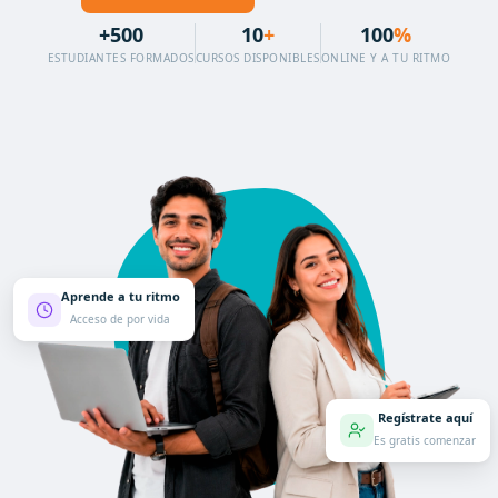
+500
10
+
100
%
ESTUDIANTES FORMADOS
CURSOS DISPONIBLES
ONLINE Y A TU RITMO
Aprende a tu ritmo
Acceso de por vida
Regístrate aquí
Es gratis comenzar