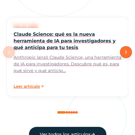
NOVEDADES IA
JUL 23, 2026
Claude Science: qué es la nueva
herramienta de IA para investigadores y
qué anticipa para tu tesis
Anthropic lanzó Claude Science, una herramienta
de IA para investigadores. Descubre qué es, para
qué sirve y qué anticip…
Leer artículo
Ver todos los artículos