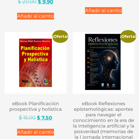
$
20.00
$
9.90
Añadir al carrito
Añadir al carrito
¡Oferta!
¡Oferta!
eBook Planificación
eBook Reflexiones
prospectiva y holística
epistemológicas: aportes
para navegar el
$
15.00
$
7.50
conocimiento en la era de
la inteligencia artificial y la
posverdad (memorias de
Añadir al carrito
la I jornada internacional