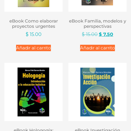
eBook Como elaborar
eBook Familia, modelos y
proyectos urgentes
perspectivas
$
15.00
$
15.00
$
7.50
Añadir al carrito
Añadir al carrito
eBook Hologogía:
eBook Investigación