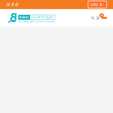
USD, $
0