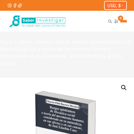
USD, $
0
/
/
/ eBook Análisis epistemológico de
Inicio
Libros
eBook
Mecánica social o teoría del movimiento humano
considerado en su naturaleza, en sus efectos y en sus
causas