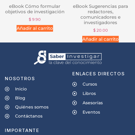
eBook Cómo formular
eBook Sugerencias para
objetivos de investigación
redactores,
comunicadores e
$
9.90
investigadores
Añadir al carrito
$
20.00
Añadir al carrito
ENLACES DIRECTOS
NOSOTROS
Cursos
Inicio
Libros
Blog
Asesorías
Quiénes somos
Eventos
Contáctanos
IMPORTANTE