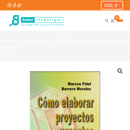
USD, $
0
/
/
/ eBook Como elaborar proyectos
Inicio
Libros
eBook
urgentes