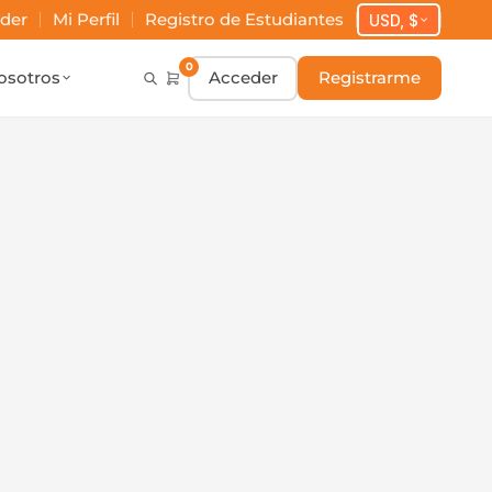
der
Mi Perfil
Registro de Estudiantes
USD, $
0
osotros
Acceder
Registrarme