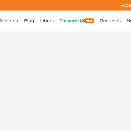
Acce
Asesoría
Blog
Libros
Tutoeris IA
Recursos
N
NEW