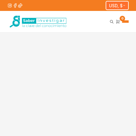
USD, $
0