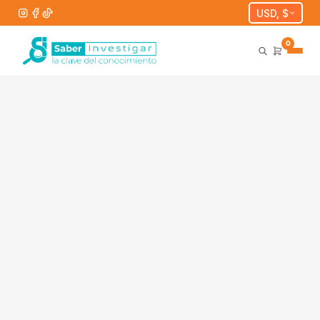
USD, $
0